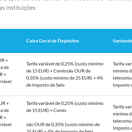
s instituições:
Caixa Geral de Depósitos
Santand
UR +
Tarifa variável de 0,25% (custo mínimo
Tarifa va
xa de
de 15 EUR) + Comissão OUR de
mínimo d
R +
0,35% (custo mínimo de 25 EUR) + 4%
telecomu
ariável
de Imposto de Selo
Imposto 
UR +
Tarifa variável de 0,25% (custo mínimo
Tarifa va
xa de
de 15 EUR) + Comis
mínimo d
R +
telecomu
ariável
são OUR de 0,35% (custo mínimo de
Imposto 
25 EUR) + 4% de Imposto de Selo