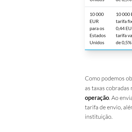
10 000
10 000 
EUR
tarifa fi
para os
0,44 EU
Estados
tarifa v
Unidos
de 0,5%
Como podemos obse
as taxas cobradas 
operação
. Ao envi
tarifa de envio, a
instituição.