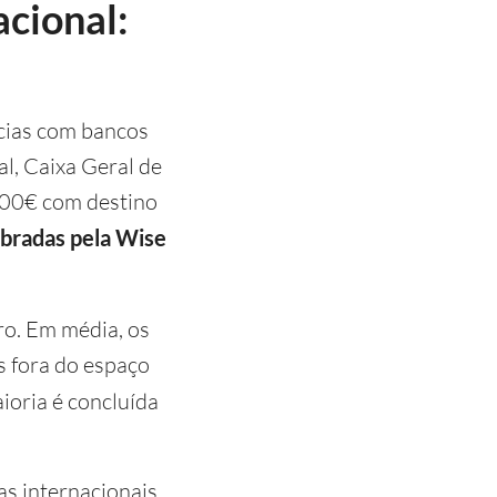
acional:
ncias com bancos
l, Caixa Geral de
000€ com destino
obradas pela Wise
ro. Em média, os
s fora do espaço
ioria é concluída
as internacionais