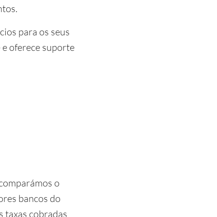
ntos.
ícios para os seus
 e oferece suporte
 comparámos o
ores bancos do
as taxas cobradas