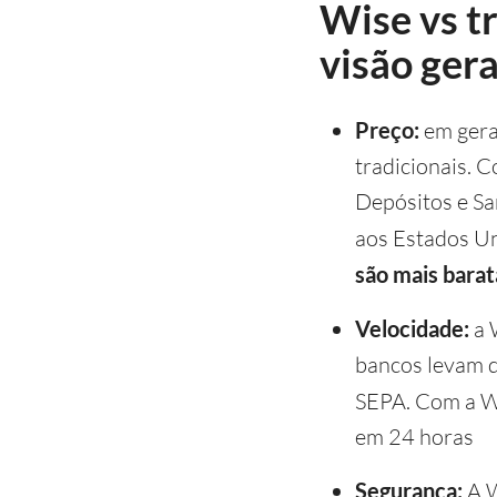
Wise vs t
visão gera
Preço:
em gera
tradicionais. 
Depósitos e Sa
aos Estados Un
são mais barat
Velocidade:
a 
bancos levam de
SEPA. Com a W
em 24 horas
Segurança:
A W