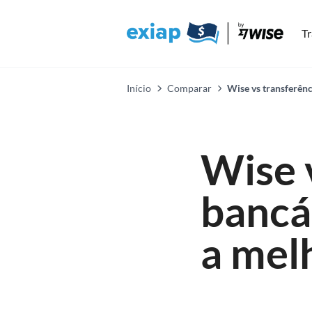
Tr
Início
Comparar
Wise vs transferênc
Wise 
bancár
a mel