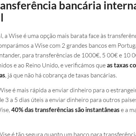
ransferência bancária intern
l
l, a Wise é uma opção mais barata face às transferê
Comparámos a Wise com 2 grandes bancos em Portuga
ntander, para transferências de 1000€, 5 00€ e 10 
idos e ao Reino Unido, e verificámos que
as taxas c
as
, já que não há cobrança de taxas bancárias.
Wise é mais rápida a enviar dinheiro para o estrangei
 3 a 5 dias úteis a enviar dinheiro para outros paíse
ise,
40%
das transferências são instantâneas
e a ma
ise é tão segura quanto um banco para transferênci