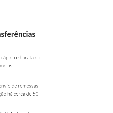
nsferências
rápida e barata do
omo as
 envio de remessas
ção há cerca de 50