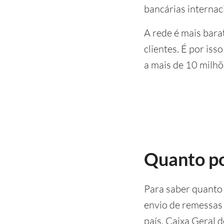
bancárias internac
A rede é mais bara
clientes. É por is
a mais de 10 milhõe
Quanto p
Para saber quanto
envio de remessas
país, Caixa Geral 