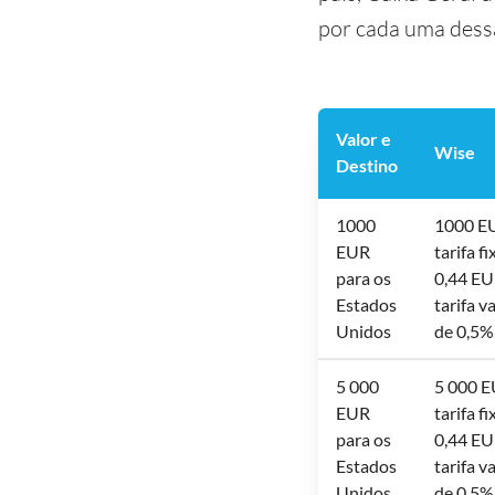
por cada uma dessa
Valor e
Wise
Destino
1000
1000 E
EUR
tarifa fi
para os
0,44 EU
Estados
tarifa v
Unidos
de 0,5%
5 000
5 000 E
EUR
tarifa fi
para os
0,44 EU
Estados
tarifa v
Unidos
de 0,5%