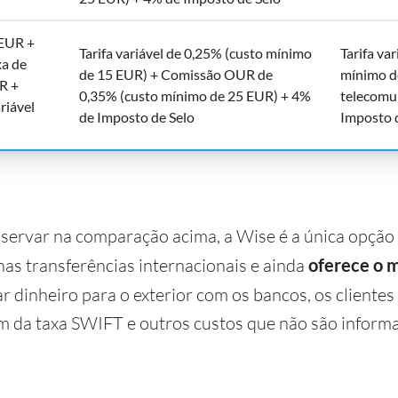
EUR +
Tarifa variável de 0,25% (custo mínimo
Tarifa va
xa de
de 15 EUR) + Comissão OUR de
mínimo d
R +
0,35% (custo mínimo de 25 EUR) + 4%
telecomu
ariável
de Imposto de Selo
Imposto 
rvar na comparação acima, a Wise é a única opção
nas transferências internacionais e ainda
oferece o 
ar dinheiro para o exterior com os bancos, os cliente
lém da taxa SWIFT e outros custos que não são inform