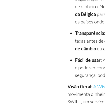
de dinheiro. 
da Bélgica
para
os países onde
Transparência
taxas antes de 
de câmbio
ou c
Fácil de usar:
A
e pode ser con
segurança, pod
Visão Geral:
A Wi
movimenta dinheir
SWIFT, um serviço