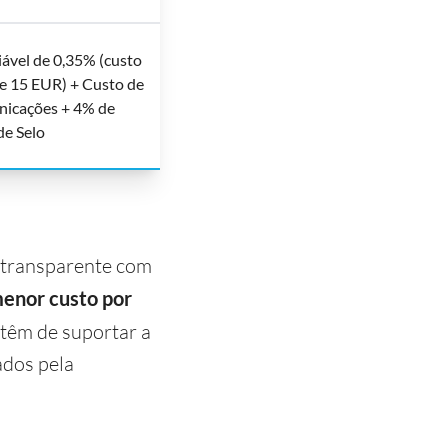
riável de 0,35% (custo
e 15 EUR) + Custo de
nicações + 4% de
de Selo
 transparente com
menor custo por
s têm de suportar a
ados pela