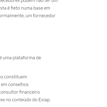
rnecedores podem não ter um
ista é fieto numa base em
 Normalmente, um fornecedor
 é uma plataforma de
ão constituem
o em conselhos
consultor financeiro
ase no conteúdo do Exiap.