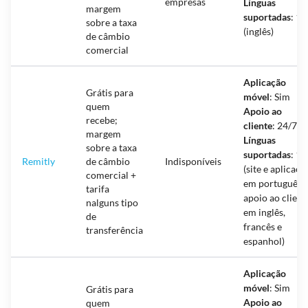
empresas
Línguas
margem
suportadas
: 1
sobre a taxa
(inglês)
de câmbio
comercial
Aplicação
Grátis para
móvel
: Sim
quem
Apoio ao
recebe;
cliente
: 24/7
margem
Línguas
sobre a taxa
suportadas
: 15
Remitly
de câmbio
Indisponíveis
(site e aplicaçã
comercial +
em português,
tarifa
apoio ao client
nalguns tipo
em inglês,
de
francês e
transferência
espanhol)
Aplicação
móvel
: Sim
Grátis para
Apoio ao
quem