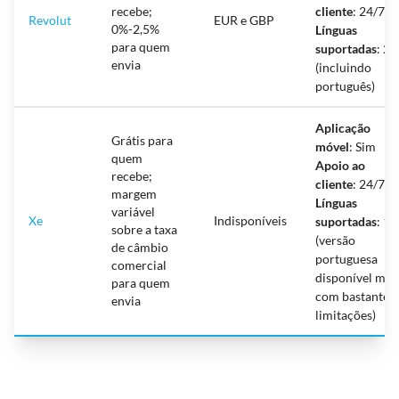
recebe;
cliente
: 24/7
Revolut
EUR e GBP
0%-2,5%
Línguas
para quem
suportadas
: 24
envia
(incluindo
português)
Aplicação
Grátis para
móvel
: Sim
quem
Apoio ao
recebe;
cliente
: 24/7
margem
Línguas
variável
Xe
Indisponíveis
suportadas
: 11
sobre a taxa
(versão
de câmbio
portuguesa
comercial
disponível mas
para quem
com bastantes
envia
limitações)