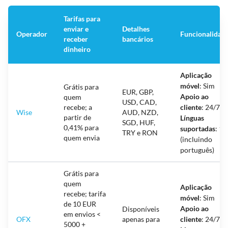
Tarifas para
enviar e
Detalhes
Operador
Funcionalidad
receber
bancários
dinheiro
Aplicação
móvel
: Sim
Grátis para
EUR, GBP,
Apoio ao
quem
USD, CAD,
recebe; a
cliente
: 24/7
Wise
AUD, NZD,
partir de
Línguas
SGD, HUF,
0,41% para
suportadas
: 16
TRY e RON
quem envia
(incluindo
português)
Grátis para
quem
Aplicação
recebe; tarifa
móvel
: Sim
de 10 EUR
Apoio ao
Disponíveis
em envios <
OFX
apenas para
cliente
: 24/7
5000 +