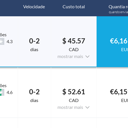
Velocidade
Custo total
Quantia r
quando envi
ções
0-2
$ 45.57
€6,16
4.3
dias
CAD
EU
mostrar mais
ções
0-2
$ 52.61
€6,15
4.6
dias
CAD
EU
mostrar mais