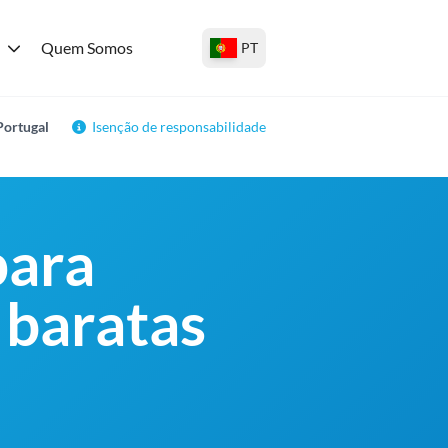
Quem Somos
PT
Portugal
Isenção de responsabilidade
para
 baratas