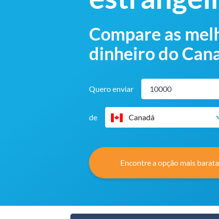
Compare as melh
dinheiro do Can
Quero enviar
de
Canadá
Encontre a opção mais barata