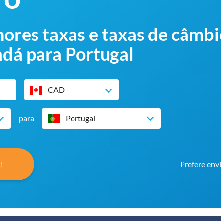
ores taxas e taxas de câmbi
adá para Portugal
CAD
para
Portugal
!
Prefere env