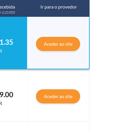
ecebida
Ir para o provedor
ar $10,000
1.35
Aceder ao site
R
9.00
Aceder ao site
R