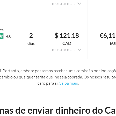
mostrar mais
es
2
$ 121.18
€6,11
4.8
dias
CAD
EU
mostrar mais
. Portanto, embora possamos receber uma comissão por indicação
 câmbio ou qualquer tarifa que lhe seja cobrada. Os nossos resulta
caro para si.
Saiba mais
.
mas de enviar dinheiro do C