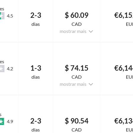
es
2-3
$ 60.09
€6,15
4.5
dias
CAD
EU
mostrar mais
es
1-3
$ 74.15
€6,14
4.2
dias
CAD
EU
mostrar mais
s
2-3
$ 90.54
€6,13
4.9
dias
CAD
EU