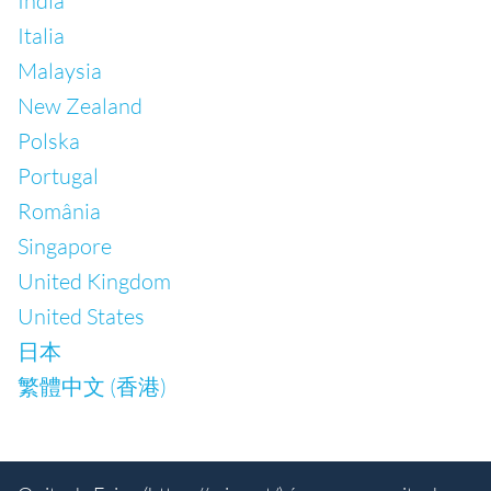
India
Italia
Malaysia
New Zealand
Polska
Portugal
România
Singapore
United Kingdom
United States
日本
繁體中文 (香港)