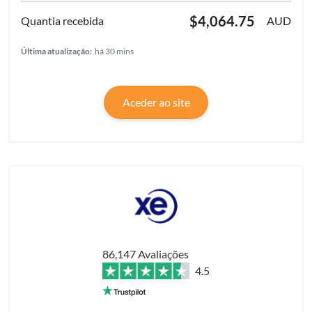
$4,064.75
AUD
Última atualização:
há 30 mins
Aceder ao site
86,147 Avaliações
4.5