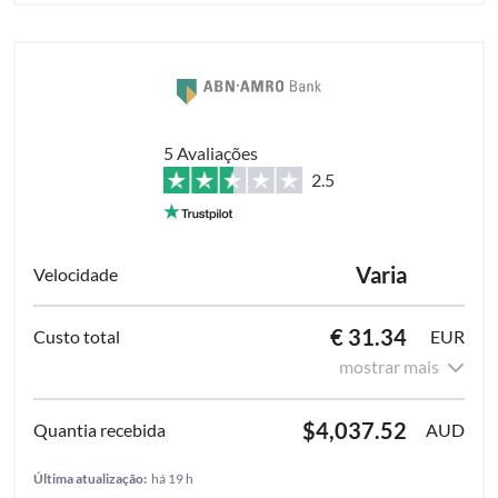
5 Avaliações
2.5
Varia
€ 31.34
EUR
mostrar mais
$4,037.52
AUD
Última atualização:
há 19 h