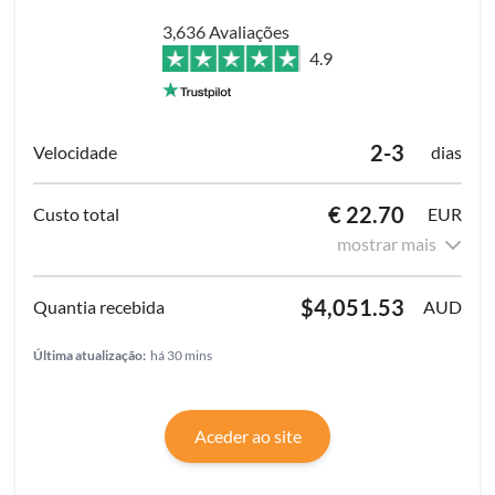
3,636 Avaliações
4.9
2-3
dias
€ 22.70
EUR
mostrar mais
$4,051.53
AUD
Última atualização:
há 30 mins
Aceder ao site