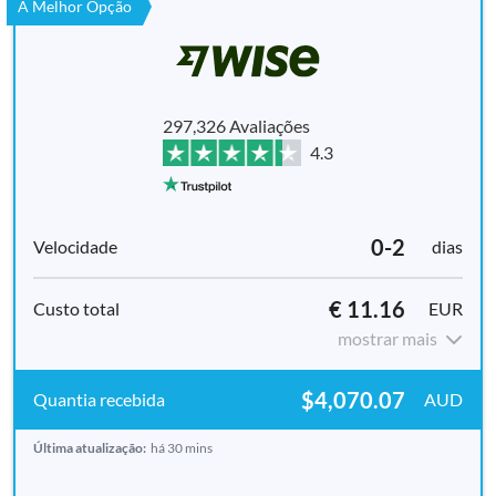
A Melhor Opção
297,326 Avaliações
4.3
0-2
dias
€ 11.16
EUR
mostrar mais
$4,070.07
AUD
Última atualização:
há 30 mins