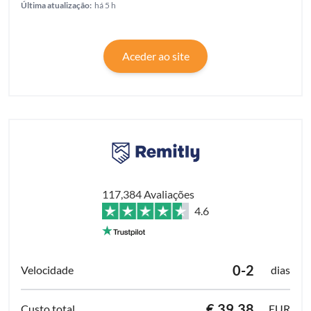
Última atualização:
há 5 h
Aceder ao site
117,384 Avaliações
4.6
0-2
dias
€ 39.38
EUR