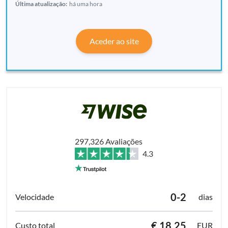
Última atualização:
há uma hora
Aceder ao site
297,326 Avaliações
4.3
0-2
dias
€ 18.25
EUR