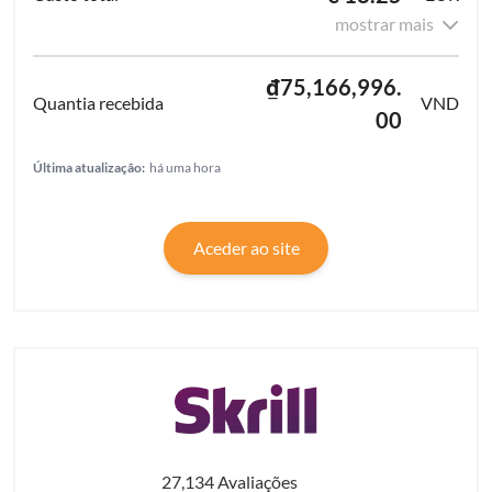
mostrar mais
₫75,166,996.
VND
00
Última atualização:
há uma hora
Aceder ao site
27,134 Avaliações