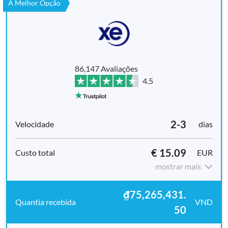
A Melhor Opção
86,147 Avaliações
4.5
2-3
dias
€ 15.09
EUR
mostrar mais
₫75,265,431.
VND
50