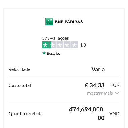
57 Avaliações
1.3
Varia
€ 34.33
EUR
mostrar mais
₫74,694,000.
VND
00