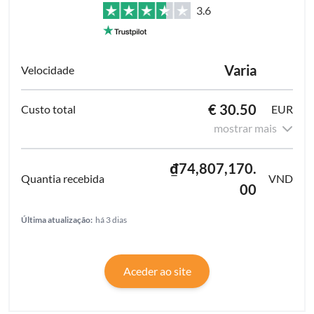
3.6
Varia
€ 30.50
EUR
mostrar mais
₫74,807,170.
VND
00
Última atualização:
há 3 dias
Aceder ao site