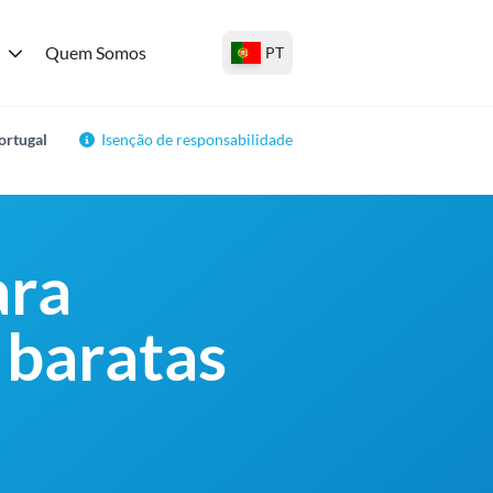
Quem Somos
PT
ortugal
Isenção de responsabilidade
ara
 baratas