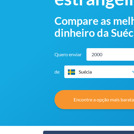
Compare as melh
dinheiro da Suéc
Quero enviar
de
Suécia
Encontre a opção mais barata