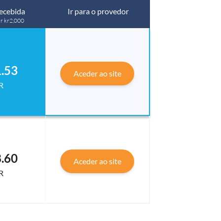
ecebida
Ir para o provedor
ar kr2,000
.53
Aceder ao site
R
.60
Aceder ao site
R