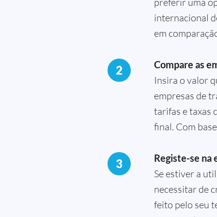
preferir uma op
internacional 
em comparação
Compare as e
2
Insira o valor 
empresas de tra
tarifas e taxas
final. Com base
Registe-se na 
3
Se estiver a ut
necessitar de c
feito pelo seu 