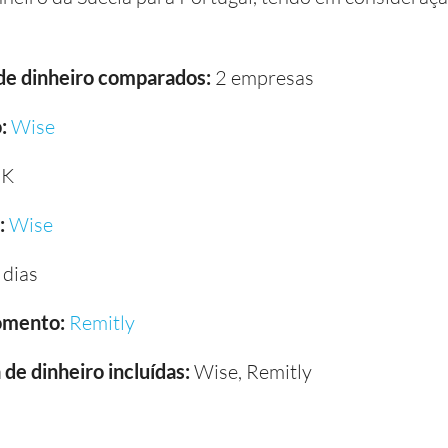
 de dinheiro comparados:
2 empresas
:
Wise
EK
:
Wise
 dias
omento:
Remitly
de dinheiro incluídas:
Wise, Remitly