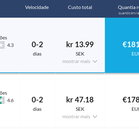
Velocidade
Custo total
Quantia r
quando envi
ções
0-2
kr 13.99
€181
4.3
dias
SEK
EU
mostrar mais
ções
0-2
kr 47.18
€178
4.6
dias
SEK
EU
mostrar mais