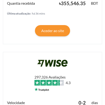
৳355,546.35
BDT
Última atualização:
há 36 mins
Aceder ao site
297,326 Avaliações
4.3
0-2
dias