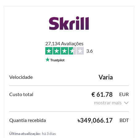
27,134 Avaliações
3.6
Varia
€ 61.78
EUR
mostrar mais
৳349,066.17
BDT
Última atualização:
há 3 dias