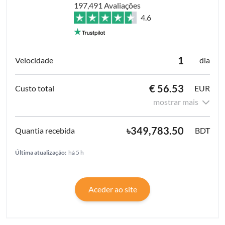
197,491 Avaliações
4.6
1
dia
€ 56.53
EUR
mostrar mais
৳349,783.50
BDT
Última atualização:
há 5 h
Aceder ao site