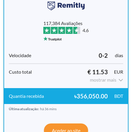
117,384 Avaliações
4.6
0-2
dias
€ 11.53
EUR
mostrar mais
৳356,050.00
BDT
Última atualização:
há 36 mins
Aceder ao site