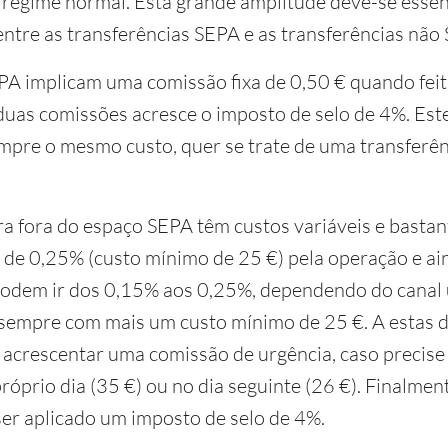
 regime normal. Esta grande amplitude deve-se esse
 entre as transferências SEPA e as transferências não
PA implicam uma comissão fixa de 0,50 € quando feita
 duas comissões acresce o imposto de selo de 4%. Este
mpre o mesmo custo, quer se trate de uma transferên
ra fora do espaço SEPA têm custos variáveis e bastan
 de 0,25% (custo mínimo de 25 €) pela operação e ai
dem ir dos 0,15% aos 0,25%, dependendo do canal 
 sempre com mais um custo mínimo de 25 €. A estas d
 acrescentar uma comissão de urgência, caso precise 
róprio dia (35 €) ou no dia seguinte (26 €). Finalment
ser aplicado um imposto de selo de 4%.