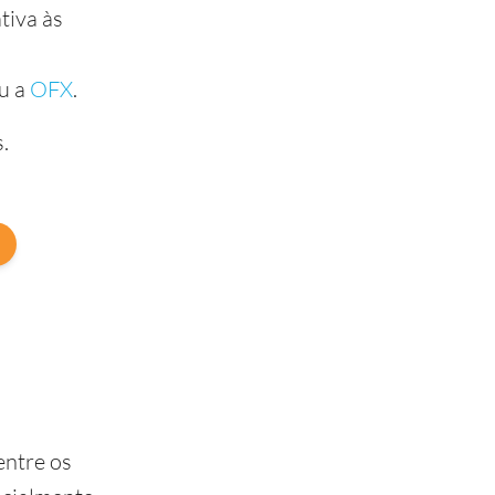
tiva às
u a
OFX
.
.
entre os