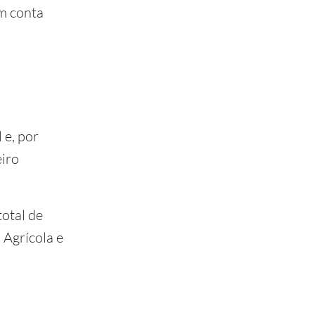
em conta
 e, por
eiro
otal de
 Agrícola e