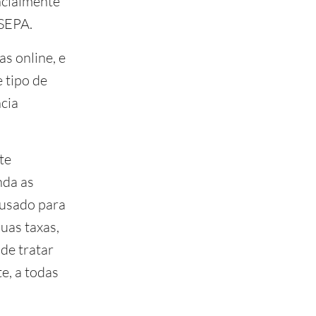
ncialmente
 SEPA.
s online, e
 tipo de
cia
te
nda as
usado para
uas taxas,
de tratar
e, a todas