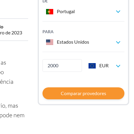
DE
Portugal
do
PARA
iro de 2023
Estados Unidos
ias
EUR
po
rência
Comparar provedores
rio, mas
, pode nem