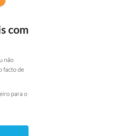
is com
ou não
 facto de
eiro para o