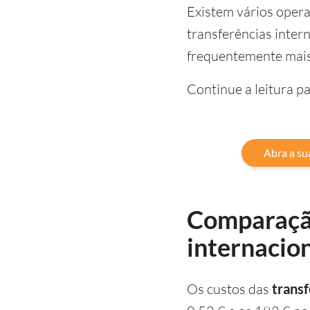
Existem vários opera
transferências inter
frequentemente mais 
Continue a leitura p
Abra a su
Comparação
internacion
Os custos das
transf