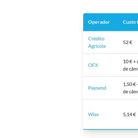
Operador
Custo 
Crédito
52 €
Agrícola
10 € +
OFX
de câm
1,50 €
Paysend
de câm
Wise
5,14 €