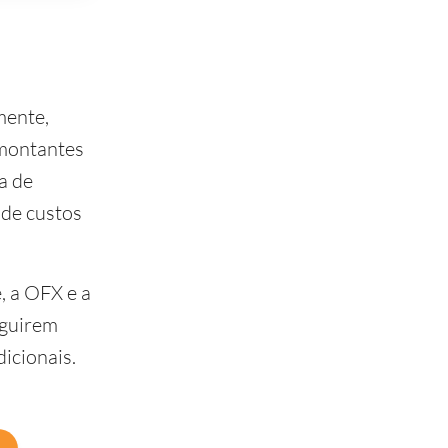
mente,
 montantes
a de
 de custos
, a OFX e a
eguirem
icionais.