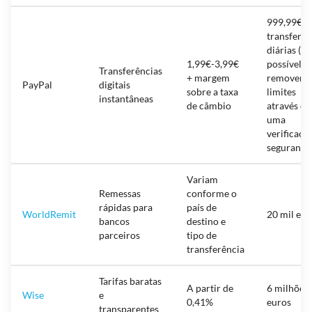
999,99€ 
transferên
diárias (m
1,99€-3,99€
possível
Transferências
+ margem
remover o
PayPal
digitais
sobre a taxa
limites
instantâneas
de câmbio
através de
uma
verificaçã
segurança
Variam
Remessas
conforme o
rápidas para
país de
WorldRemit
20 mil eur
bancos
destino e
parceiros
tipo de
transferência
Tarifas baratas
A partir de
6 milhões 
Wise
e
0,41%
euros
transparentes