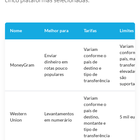
Nome
Melhor para
Tarifas
Limites
Variam
Variam
conforme 
Enviar
conforme o
país, mas
dinheiro em
país de
MoneyGram
transferên
rotas pouco
destino e
elevadas 
populares
tipo de
são
transferência
suportada
Variam
conforme o
país de
Western
Levantamentos
destino,
5 mil euro
Union
em numerário
montante e
tipo de
transferência