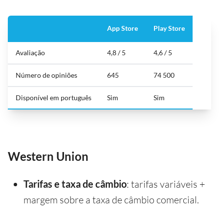
App Store
Play Store
Avaliação
4,8 / 5
4,6 / 5
Número de opiniões
645
74 500
Disponível em português
Sim
Sim
Western Union
Tarifas e taxa de câmbio
: tarifas variáveis +
margem sobre a taxa de câmbio comercial.