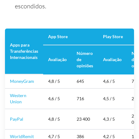
escondidos.
App Store
Play Store
Apps para
Transferências
Número
Nú
Internacionais
Avaliação
de
Avaliação
de
opiniões
opi
MoneyGram
4,8 / 5
645
4,6 / 5
74 
Western
4,6 / 5
716
4,5 / 5
252
Union
2 7
PayPal
4,8 / 5
23 400
4,3 / 5
000
WorldRemit
4,7 / 5
386
4,2 / 5
124