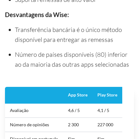
Desvantagens da Wise:
Transferência bancária é o único método
disponível para entregar as remessas
Número de países disponíveis (80) inferior
ao da maioria das outras apps selecionadas
App Store
Play Store
Avaliação
4,6 / 5
4,1 / 5
Número de opiniões
2 300
227 000
Disponível em português
Sim
Sim