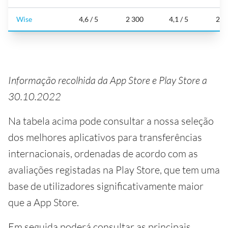
Wise
4,6 / 5
2 300
4,1 / 5
227
Informação recolhida da App Store e Play Store a
30.10.2022
Na tabela acima pode consultar a nossa seleção
dos melhores aplicativos para transferências
internacionais, ordenadas de acordo com as
avaliações registadas na Play Store, que tem uma
base de utilizadores significativamente maior
que a App Store.
Em seguida poderá consultar as principais