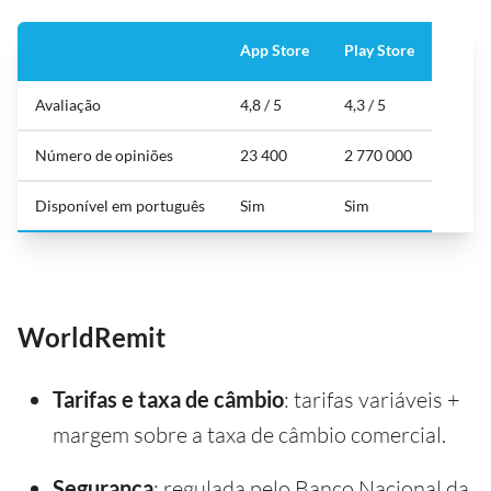
App Store
Play Store
Avaliação
4,8 / 5
4,3 / 5
Número de opiniões
23 400
2 770 000
Disponível em português
Sim
Sim
WorldRemit
Tarifas e taxa de câmbio
: tarifas variáveis +
margem sobre a taxa de câmbio comercial.
Segurança
: regulada pelo Banco Nacional da