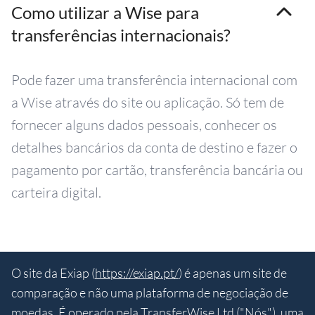
Como utilizar a Wise para
transferências internacionais?
Pode fazer uma transferência internacional com
a Wise através do site ou aplicação. Só tem de
fornecer alguns dados pessoais, conhecer os
detalhes bancários da conta de destino e fazer o
pagamento por cartão, transferência bancária ou
carteira digital.
O site da Exiap (
https://exiap.pt/
) é apenas um site de
comparação e não uma plataforma de negociação de
moedas. É operado pela TransferWise Ltd ("Nós"), uma