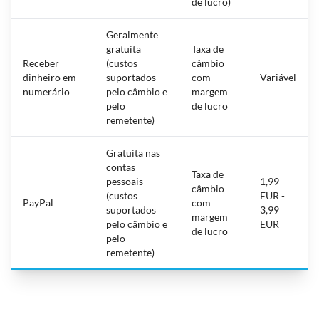
de lucro)
Geralmente
gratuita
Taxa de
Receber
(custos
câmbio
dinheiro em
suportados
com
Variável
numerário
pelo câmbio e
margem
pelo
de lucro
remetente)
Gratuita nas
contas
Taxa de
pessoais
1,99
câmbio
(custos
EUR -
PayPal
com
suportados
3,99
margem
pelo câmbio e
EUR
de lucro
pelo
remetente)