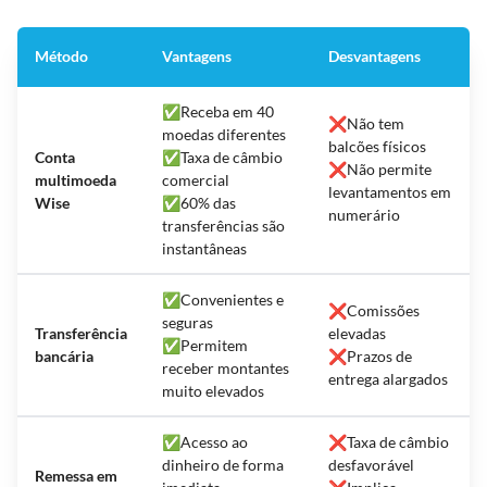
Método
Vantagens
Desvantagens
✅Receba em 40
❌Não tem
moedas diferentes
balcões físicos
Conta
✅Taxa de câmbio
❌Não permite
multimoeda
comercial
levantamentos em
Wise
✅60% das
numerário
transferências são
instantâneas
✅Convenientes e
❌Comissões
seguras
Transferência
elevadas
✅Permitem
bancária
❌Prazos de
receber montantes
entrega alargados
muito elevados
✅Acesso ao
❌Taxa de câmbio
dinheiro de forma
desfavorável
Remessa em