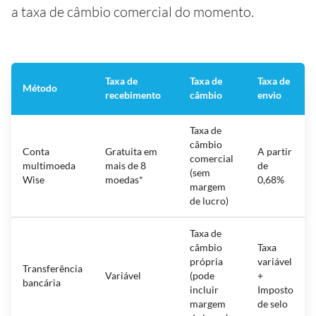
a taxa de câmbio comercial do momento.
Taxa de
Taxa de
Taxa de
Método
recebimento
câmbio
envio
Taxa de
câmbio
Conta
Gratuita em
A partir
comercial
multimoeda
mais de 8
de
(sem
Wise
moedas*
0,68%
margem
de lucro)
Taxa de
câmbio
Taxa
própria
variável
Transferência
Variável
(pode
+
bancária
incluir
Imposto
margem
de selo