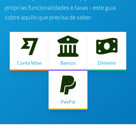
próprias funcionalidades e taxas - este guia
cobre aquilo que precisa de saber.
Conta Wise
Bancos
Dinheiro
PayPal