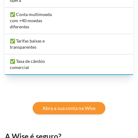
opera
✅ Conta multimoeda
com +40 moedas
diferentes
✅ Tarifas baixas e
transparentes
✅ Taxa de câmbio
comercial
Abra a sua conta na Wise
A Wise é seguro?