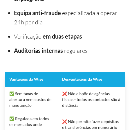
Equipa anti-fraude
especializada a operar
24h por dia
Verificação
em duas etapas
Auditorias internas
regulares
Vantagens da Wise
Desvantagens da Wise
✅ Sem taxas de
❌ Não dispõe de agências
abertura nem custos de
físicas - todos os contactos são à
manutenção
distância
✅ Regulada em todos
❌ Não permite fazer depósitos
os mercados onde
e transferências em numerário