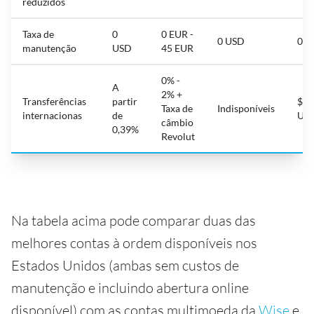
reduzidos
Taxa de
0
0 EUR -
0 USD
0 U
manutenção
USD
45 EUR
0% -
A
2% +
Transferências
partir
$ 3
Taxa de
Indisponíveis
internacionas
de
US
câmbio
0,39%
Revolut
Na tabela acima pode comparar duas das
melhores contas à ordem disponíveis nos
Estados Unidos (ambas sem custos de
manutenção e incluindo abertura online
disponível) com as contas multimoeda da
Wise
e