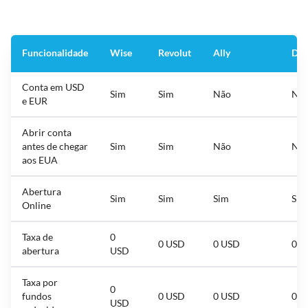
Funcionalidade
Wise
Revolut
Ally
Dis
Conta em USD
Sim
Sim
Não
Nã
e EUR
Abrir conta
antes de chegar
Sim
Sim
Não
Nã
aos EUA
Abertura
Sim
Sim
Sim
Sim
Online
Taxa de
0
0 USD
0 USD
0 U
abertura
USD
Taxa por
0
fundos
0 USD
0 USD
0 U
USD