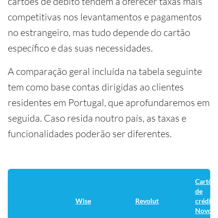
cartões de débito tendem a oferecer taxas mais
competitivas nos levantamentos e pagamentos
no estrangeiro, mas tudo depende do cartão
específico e das suas necessidades.
A comparação geral incluída na tabela seguinte
tem como base contas dirigidas ao clientes
residentes em Portugal, que aprofundaremos em
seguida. Caso resida noutro país, as taxas e
funcionalidades poderão ser diferentes.
Cartõe
de
Wise
Revolut
crédito
Novo