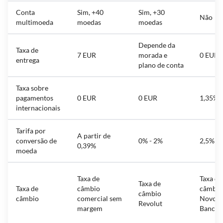
Conta
Sim, +40
Sim, +30
Não
multimoeda
moedas
moedas
Depende da
Taxa de
7 EUR
morada e
0 EUR
entrega
plano de conta
Taxa sobre
pagamentos
0 EUR
0 EUR
1,35%
internacionais
Tarifa por
A partir de
conversão de
0% - 2%
2,5%
0,39%
moeda
Taxa de
Taxa de
Taxa de
Taxa de
câmbio
câmbio
câmbio
câmbio
comercial sem
Novo
Revolut
margem
Banco