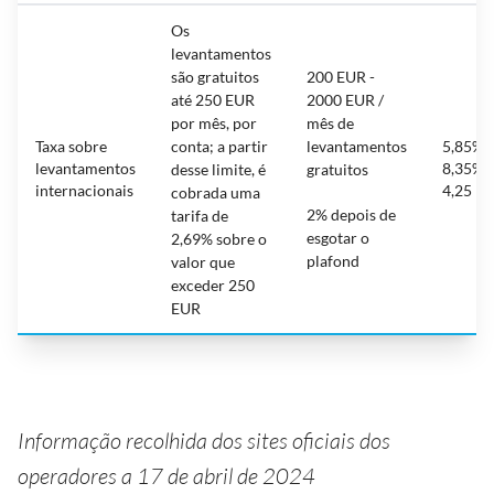
Os
levantamentos
são gratuitos
200 EUR -
até 250 EUR
2000 EUR /
por mês, por
mês de
Taxa sobre
conta; a partir
levantamentos
5,85% -
levantamentos
8,35% 
desse limite, é
gratuitos
internacionais
4,25 E
cobrada uma
2% depois de
tarifa de
esgotar o
2,69% sobre o
plafond
valor que
exceder 250
EUR
Informação recolhida dos sites oficiais dos
operadores a 17 de abril de 2024