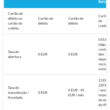
Banco
Cartão de
Cartão
débito ou
Cartão de
Cartão de
de
cartão de
débito
débito
crédito
crédito
0 EUR
(algum
contas
Taxa de
0 EUR
0 EUR
têm
abertura
depósit
iniciais
mínimo
13 EUR
220 EU
Taxa de
0 EUR - 45
/ ano +
manutenção /
0 EUR
EUR / mês
impost
Anuidade
de selo
de 4%