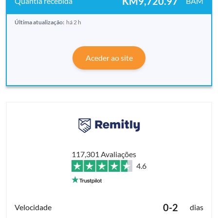
KM9,720.97
BAM
Última atualização:
há 2 h
Aceder ao site
117,301 Avaliações
4.6
0-2
dias