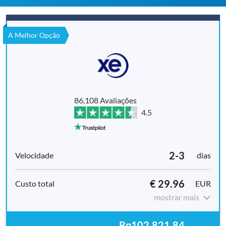
A Melhor Opção
86,108 Avaliações
4.5
2-3
dias
€ 29.96
EUR
mostrar mais
Rp102,821,84