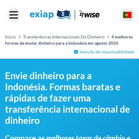
Início
Transferências Internacionais De Dinheiro
4 melhores
formas de enviar dinheiro para a Indonésia em agosto 2026
Isenção de responsabilidade
Envie dinheiro para a
Indonésia. Formas baratas e
rápidas de fazer uma
transferência internacional de
dinheiro
Compare as
melhores taxas de câmbio e