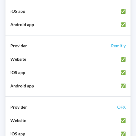
✅
✅
Remitly
✅
✅
✅
OFX
✅
✅