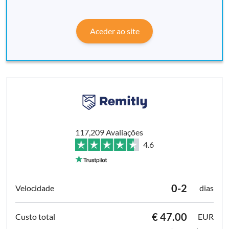
Aceder ao site
117,209 Avaliações
4.6
0-2
dias
€ 47.00
EUR