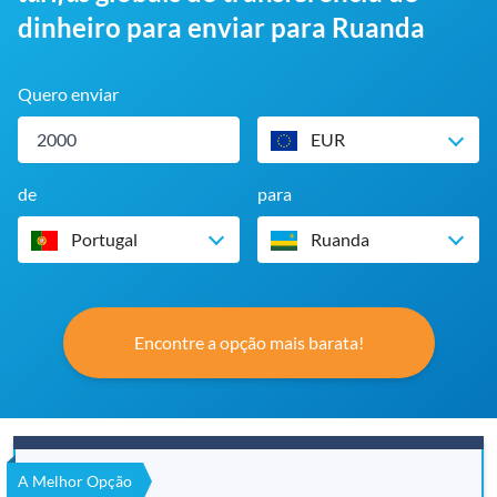
dinheiro para enviar para Ruanda
Quero enviar
EUR
de
para
Portugal
Ruanda
Encontre a opção mais barata!
A Melhor Opção