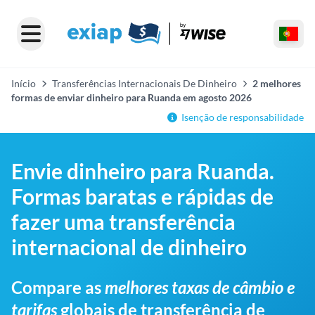
Início
Transferências Internacionais De Dinheiro
2 melhores
formas de enviar dinheiro para Ruanda em agosto 2026
Isenção de responsabilidade
Envie dinheiro para Ruanda.
Formas baratas e rápidas de
fazer uma transferência
internacional de dinheiro
Compare as
melhores taxas de câmbio e
tarifas
globais de transferência de