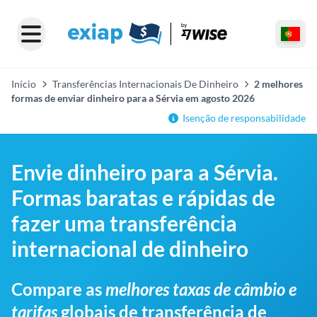
Início
Transferências Internacionais De Dinheiro
2 melhores
formas de enviar dinheiro para a Sérvia em agosto 2026
Isenção de responsabilidade
Envie dinheiro para a Sérvia.
Formas baratas e rápidas de
fazer uma transferência
internacional de dinheiro
Compare as
melhores taxas de câmbio e
tarifas
globais de transferência de