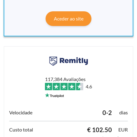
Aceder ao site
117,384 Avaliações
4.6
0-2
dias
€ 102.50
EUR