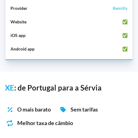
Remitly
✅
✅
✅
XE
: de Portugal para a Sérvia
O mais barato
Sem tarifas
Melhor taxa de câmbio