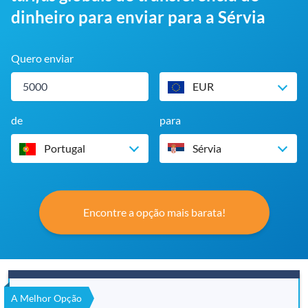
dinheiro para enviar para a Sérvia
Quero enviar
EUR
de
para
Portugal
Sérvia
Encontre a opção mais barata!
A Melhor Opção