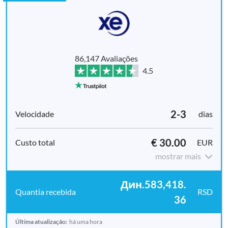
86,147 Avaliações
4.5
2-3
dias
€ 30.00
EUR
mostrar mais
Дин.583,418.
RSD
36
Última atualização:
há uma hora