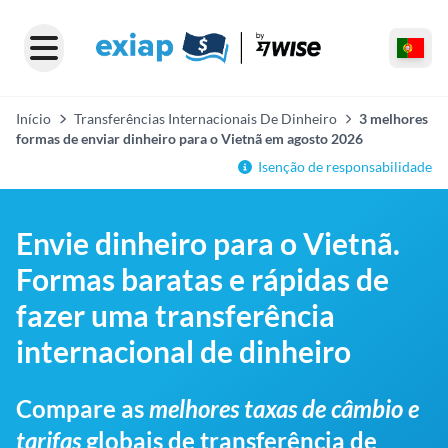
Início
Transferências Internacionais De Dinheiro
3 melhores
formas de enviar dinheiro para o Vietnã em agosto 2026
Isenção de responsabilidade
Envie dinheiro para o Vietnã.
Formas baratas e rápidas de
fazer uma transferência
internacional de dinheiro
Compare as
melhores taxas de câmbio e
tarifas
globais de transferência de