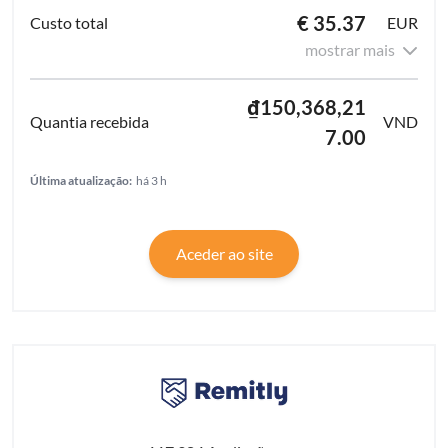
€ 35.37
EUR
mostrar mais
₫150,368,21
VND
7.00
Última atualização:
há 3 h
Aceder ao site