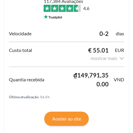
117,384 Avaliações
4.6
0-2
dias
€ 55.01
EUR
mostrar mais
₫149,791,35
VND
0.00
Última atualização:
há 3 h
Aceder ao site