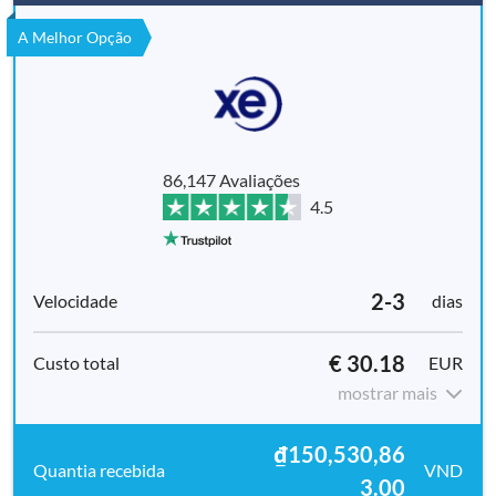
A Melhor Opção
86,147 Avaliações
4.5
2-3
dias
€ 30.18
EUR
mostrar mais
₫150,530,86
VND
3.00