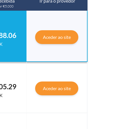
ecebida
Ir para o provedor
ar €5,000
88.06
Aceder ao site
K
05.29
Aceder ao site
K