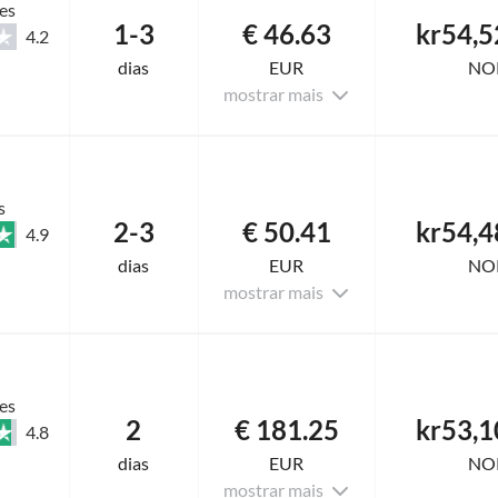
es
1-3
€ 46.63
kr54,5
4.2
dias
EUR
NO
mostrar mais
s
2-3
€ 50.41
kr54,4
4.9
dias
EUR
NO
mostrar mais
es
2
€ 181.25
kr53,1
4.8
dias
EUR
NO
mostrar mais