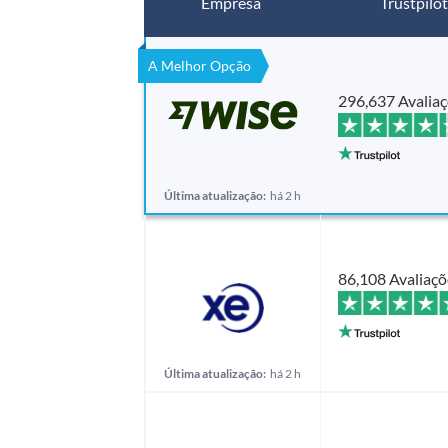
Empresa
Trustpilot
A Melhor Opção
296,637 Avalia
Última atualização:
há 2 h
86,108 Avaliaçõ
Última atualização:
há 2 h