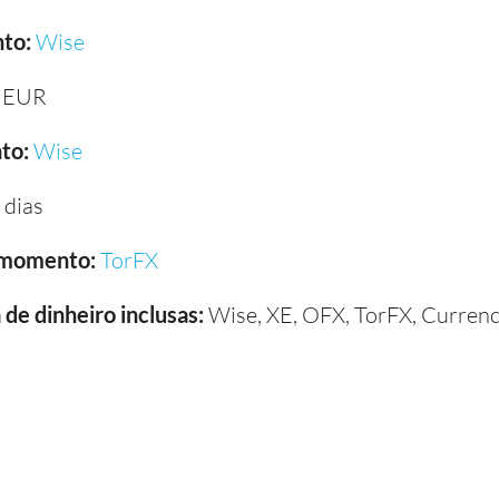
to:
Wise
 EUR
to:
Wise
 dias
 momento:
TorFX
de dinheiro inclusas:
Wise, XE, OFX, TorFX, Currenc