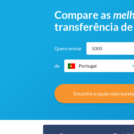
Compare as
melh
transferência de
Quero enviar
de
Portugal
Encontre a opção mais barata