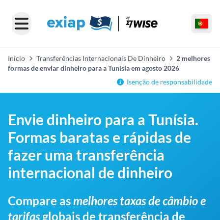
Início
Transferências Internacionais De Dinheiro
2 melhores
formas de enviar dinheiro para a Tunísia em agosto 2026
Isenção de responsabilidade
Envie dinheiro para a Tunísia.
Formas baratas e rápidas de
fazer uma transferência
internacional de dinheiro
Compare as
melhores taxas de câmbio e
tarifas
globais de transferência de