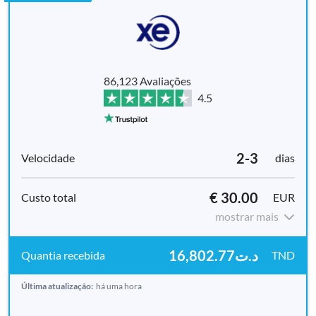
86,123 Avaliações
4.5
2-3
dias
€ 30.00
EUR
mostrar mais
‎د.ت16,802.77
TND
Última atualização:
há uma hora