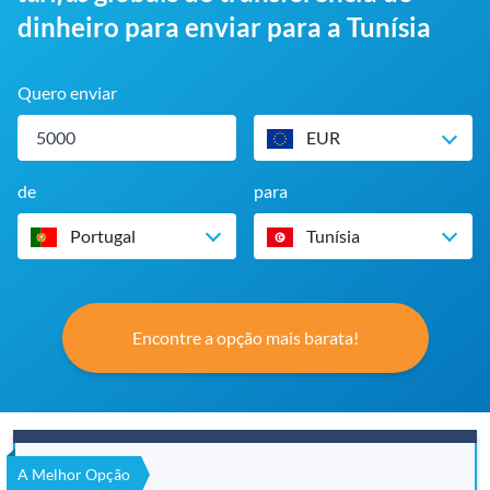
dinheiro para enviar para a Tunísia
Quero enviar
EUR
de
para
Portugal
Tunísia
Encontre a opção mais barata!
A Melhor Opção