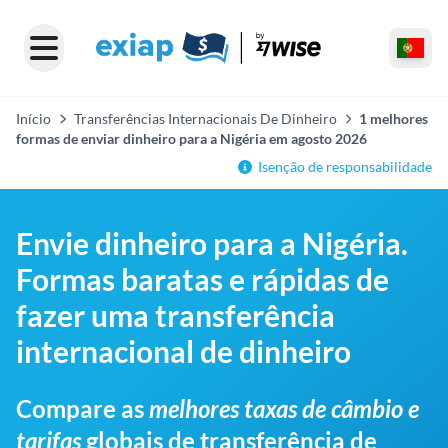
Início
Transferências Internacionais De Dinheiro
1 melhores
formas de enviar dinheiro para a Nigéria em agosto 2026
Isenção de responsabilidade
Envie dinheiro para a Nigéria.
Formas baratas e rápidas de
fazer uma transferência
internacional de dinheiro
Compare as
melhores taxas de câmbio e
tarifas
globais de transferência de