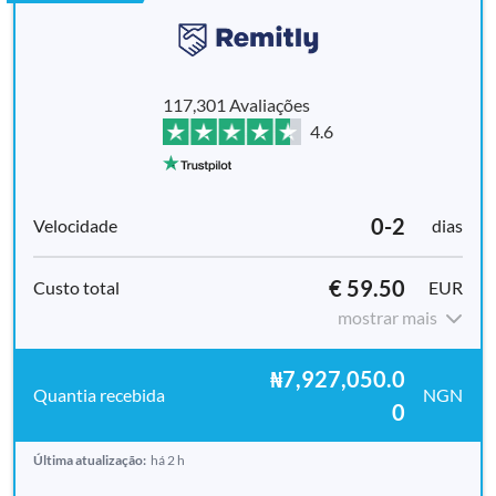
117,301 Avaliações
4.6
0-2
dias
€ 59.50
EUR
mostrar mais
₦7,927,050.0
NGN
0
Última atualização:
há 2 h