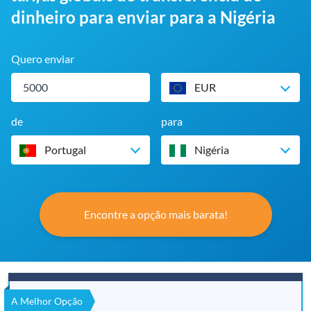
dinheiro para enviar para a Nigéria
Quero enviar
EUR
de
para
Portugal
Nigéria
Encontre a opção mais barata!
A Melhor Opção