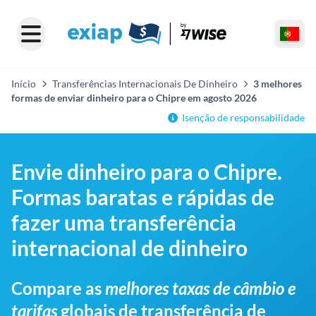
Início
Transferências Internacionais De Dinheiro
3 melhores
formas de enviar dinheiro para o Chipre em agosto 2026
Isenção de responsabilidade
Envie dinheiro para o Chipre.
Formas baratas e rápidas de
fazer uma transferência
internacional de dinheiro
Compare as
melhores taxas de câmbio e
tarifas
globais de transferência de