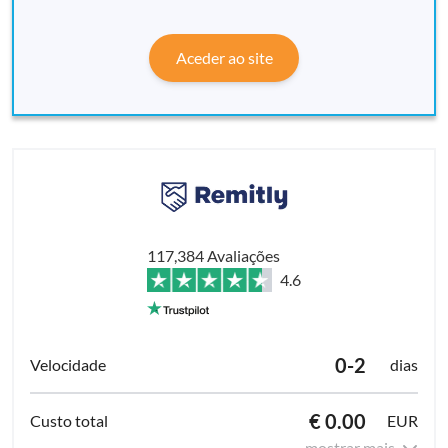
Aceder ao site
117,384 Avaliações
4.6
0-2
dias
€ 0.00
EUR
mostrar mais