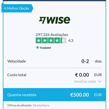
A Melhor Opção
297,326 Avaliações
4.3
0-2
dias
€ 0.00
EUR
mostrar mais
€500.00
EUR
Última atualização:
há uma hora