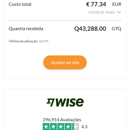
€ 77.34
EUR
mostrar mais
Q43,288.00
GTQ
Última atualização:
há 9 h
Aceder ao site
296,914 Avaliações
4.3