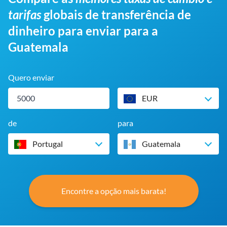
tarifas
globais de transferência de
dinheiro para enviar para a
Guatemala
Quero enviar
EUR
de
para
Portugal
Guatemala
Encontre a opção mais barata!