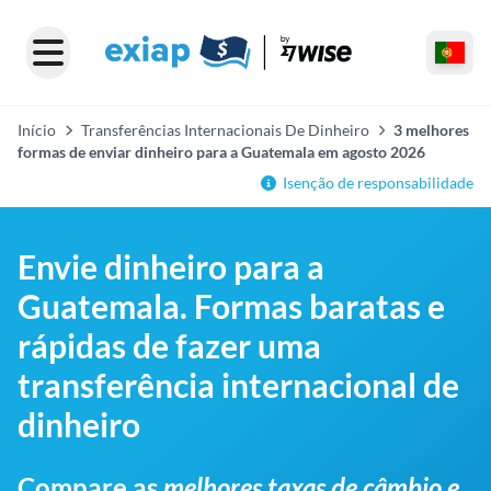
Início
Transferências Internacionais De Dinheiro
3 melhores
formas de enviar dinheiro para a Guatemala em agosto 2026
Isenção de responsabilidade
Envie dinheiro para a
Guatemala. Formas baratas e
rápidas de fazer uma
transferência internacional de
dinheiro
Compare as
melhores taxas de câmbio e