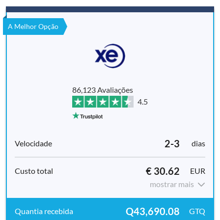
A Melhor Opção
86,123 Avaliações
4.5
2-3
dias
€ 30.62
EUR
mostrar mais
Q43,690.08
GTQ