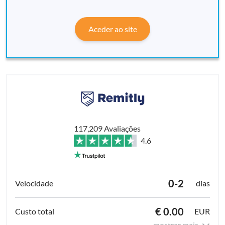
Aceder ao site
117,209 Avaliações
4.6
0-2
dias
€ 0.00
EUR
mostrar mais