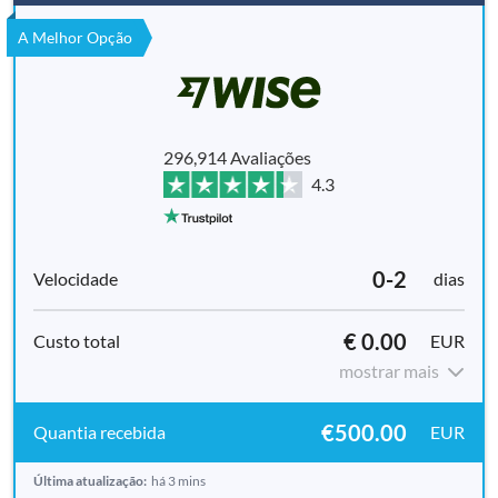
A Melhor Opção
296,914 Avaliações
4.3
0-2
dias
€ 0.00
EUR
mostrar mais
€500.00
EUR
Última atualização:
há 3 mins