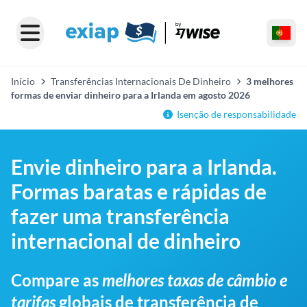
Início
Transferências Internacionais De Dinheiro
3 melhores
formas de enviar dinheiro para a Irlanda em agosto 2026
Isenção de responsabilidade
Envie dinheiro para a Irlanda.
Formas baratas e rápidas de
fazer uma transferência
internacional de dinheiro
Compare as
melhores taxas de câmbio e
tarifas
globais de transferência de