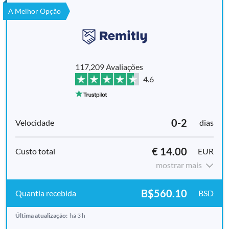
A Melhor Opção
117,209 Avaliações
4.6
0-2
dias
€ 14.00
EUR
mostrar mais
B$560.10
BSD
Última atualização:
há 3 h