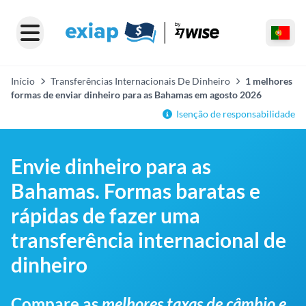
Início
Transferências Internacionais De Dinheiro
1 melhores
formas de enviar dinheiro para as Bahamas em agosto 2026
Isenção de responsabilidade
Envie dinheiro para as
Bahamas. Formas baratas e
rápidas de fazer uma
transferência internacional de
dinheiro
Compare as
melhores taxas de câmbio e