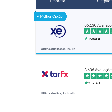
Empresa
Trustpilot
A Melhor Opção
86,138 Avaliaçõ
Última atualização:
há 4 h
3,636 Avaliaçõe
Última atualização:
há 4 h