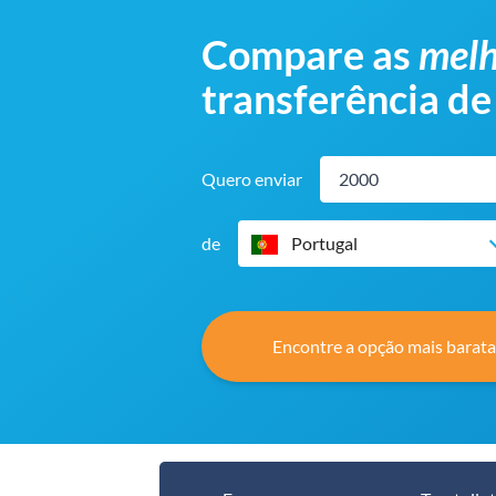
Compare as
melh
transferência de
Quero enviar
de
Portugal
Encontre a opção mais barata