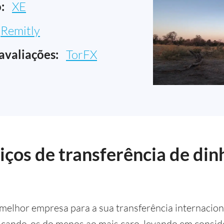
:
XE
Remitly
avaliações:
TorFX
ços de transferência de din
 melhor empresa para a sua transferência internacion
icando-os do menos ao mais caro, levando em conside