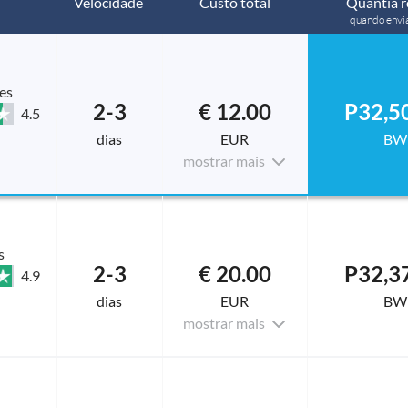
Velocidade
Custo total
Quantia r
quando envi
es
2-3
€ 12.00
P32,5
4.5
dias
EUR
BW
mostrar mais
s
2-3
€ 20.00
P32,3
4.9
dias
EUR
BW
mostrar mais