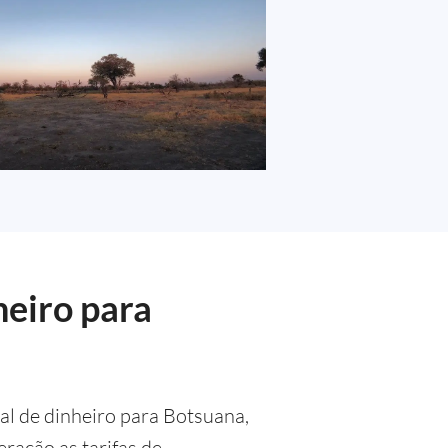
heiro para
al de dinheiro para Botsuana,
ração as tarifas de