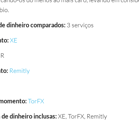
bio.
 de dinheiro comparados:
3 serviços
to:
XE
UR
to:
Remitly
 momento:
TorFX
de dinheiro inclusas:
XE, TorFX, Remitly