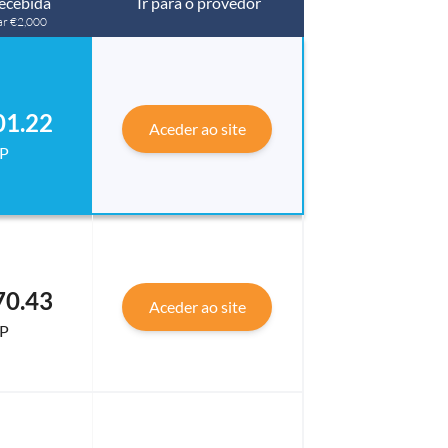
ecebida
Ir para o provedor
ar €2,000
01.22
Aceder ao site
P
70.43
Aceder ao site
P