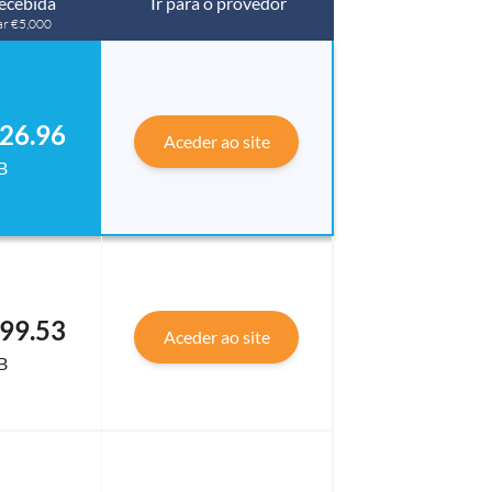
ecebida
Ir para o provedor
ar €5,000
26.96
Aceder ao site
B
99.53
Aceder ao site
B