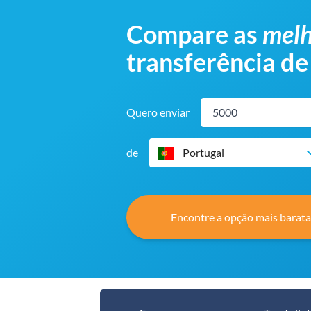
Compare as
melh
transferência de
Quero enviar
de
Portugal
Encontre a opção mais barata