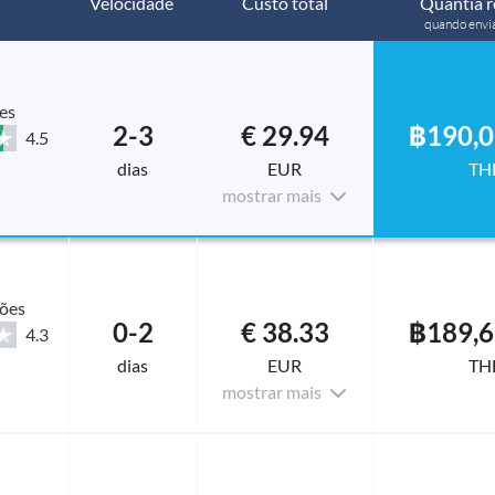
Velocidade
Custo total
Quantia r
quando envi
es
2-3
€ 29.94
฿190,0
4.5
dias
EUR
TH
mostrar mais
ções
0-2
€ 38.33
฿189,6
4.3
dias
EUR
TH
mostrar mais