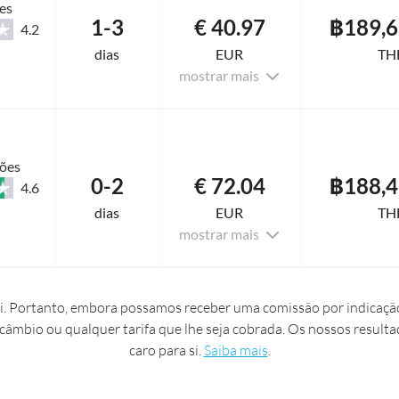
es
1-3
€ 40.97
฿189,6
4.2
dias
EUR
TH
mostrar mais
ções
0-2
€ 72.04
฿188,4
4.6
dias
EUR
TH
mostrar mais
. Portanto, embora possamos receber uma comissão por indicação
 câmbio ou qualquer tarifa que lhe seja cobrada. Os nossos resulta
caro para si.
Saiba mais
.