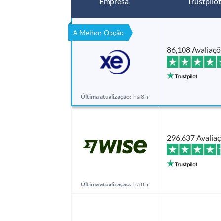
Empresa
Trustpilot
A Melhor Opção
86,108 Avaliaçõ
Última atualização:
há 8 h
296,637 Avalia
Última atualização:
há 8 h