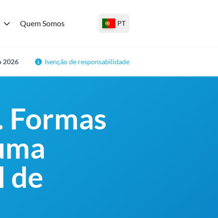
Quem Somos
PT
o 2026
Isenção de responsabilidade
. Formas
 uma
l de