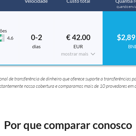
Velocidade
Custo total
Quantia r
quando envi
ções
0-2
€ 42.00
$2,89
4.6
dias
EUR
BN
mostrar mais
l de transferência de dinheiro que oferece suporte a transferências pa
nstantemente nossa cobertura e comparamos mais de 10 provedores em c
Por que comparar conosco