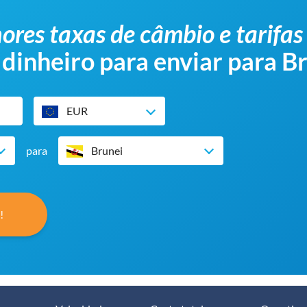
ores taxas de câmbio e tarifas
 dinheiro para enviar para B
EUR
para
Brunei
!