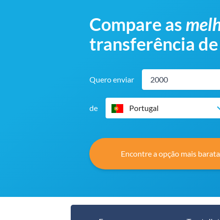
Compare as
melh
transferência de
Quero enviar
de
Portugal
Encontre a opção mais barata