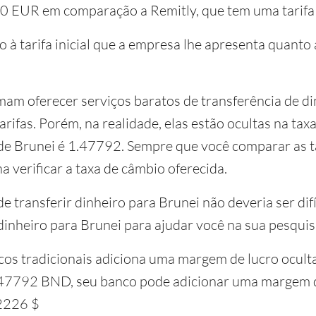
e 0 EUR em comparação a Remitly, que tem uma tarif
o à tarifa inicial que a empresa lhe apresenta quanto
mam oferecer serviços baratos de transferência de din
rifas. Porém, na realidade, elas estão ocultas na ta
de Brunei é 1.47792. Sempre que você comparar as ta
a verificar a taxa de câmbio oferecida.
e transferir dinheiro para Brunei não deveria ser dif
dinheiro para Brunei para ajudar você na sua pesquis
cos tradicionais adiciona uma margem de lucro ocult
.47792 BND, seu banco pode adicionar uma margem d
52226 $