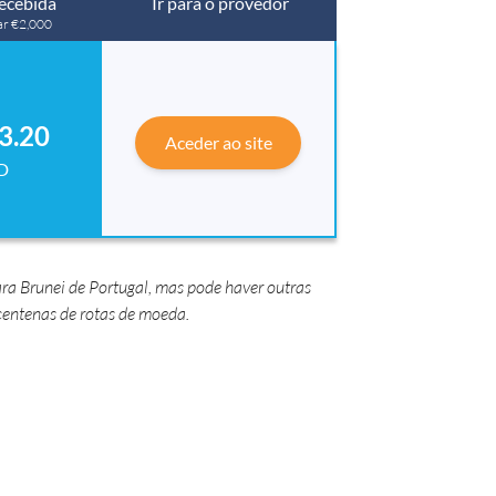
ecebida
Ir para o provedor
ar €2,000
3.20
Aceder ao site
D
ra Brunei de Portugal, mas pode haver outras
entenas de rotas de moeda.